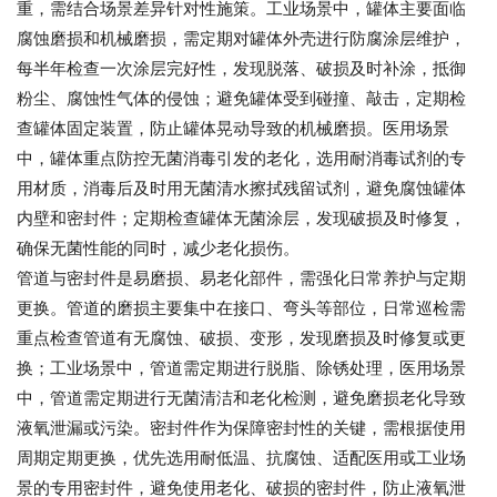
重，需结合场景差异针对性施策。工业场景中，罐体主要面临
腐蚀磨损和机械磨损，需定期对罐体外壳进行防腐涂层维护，
每半年检查一次涂层完好性，发现脱落、破损及时补涂，抵御
粉尘、腐蚀性气体的侵蚀；避免罐体受到碰撞、敲击，定期检
查罐体固定装置，防止罐体晃动导致的机械磨损。医用场景
中，罐体重点防控无菌消毒引发的老化，选用耐消毒试剂的专
用材质，消毒后及时用无菌清水擦拭残留试剂，避免腐蚀罐体
内壁和密封件；定期检查罐体无菌涂层，发现破损及时修复，
确保无菌性能的同时，减少老化损伤。
管道与密封件是易磨损、易老化部件，需强化日常养护与定期
更换。管道的磨损主要集中在接口、弯头等部位，日常巡检需
重点检查管道有无腐蚀、破损、变形，发现磨损及时修复或更
换；工业场景中，管道需定期进行脱脂、除锈处理，医用场景
中，管道需定期进行无菌清洁和老化检测，避免磨损老化导致
液氧泄漏或污染。密封件作为保障密封性的关键，需根据使用
周期定期更换，优先选用耐低温、抗腐蚀、适配医用或工业场
景的专用密封件，避免使用老化、破损的密封件，防止液氧泄