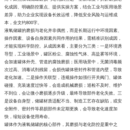
化成因、明确防控重点、提供实操方案，结合工业与医用场景
差异，助力企业实现设备长效运维，降低安全风险与运维成
本，全文约800字。
液氧储罐的磨损与老化并非偶然，而是长期运行中环境因素、
操作因素、设备自身因素共同作用的结果，需精准识别成因，
才能实现科学防控。从成因来看，主要分为三类：一是环境诱
导型，工业场景中，罐区粉尘、腐蚀性气体、高盐雾等环境，
会加速罐体外壳、管道的腐蚀磨损；医用场景中，无菌消毒频
次过高、消毒试剂残留，会损伤罐体密封件和管道内壁，导致
老化加速。二是操作关联型，违规操作如强行开关阀门、罐体
碰撞、充装速度过快等，会造成机械磨损；巡检不及时、维护
不到位，会让微小磨损逐步升级，最终导致部件老化失效。三
是设备自身型，储罐材质适配不当、制造工艺存在缺陷，或安
全附件、密封件等易损部件未定期更换，会导致老化速度加
快，缩短设备使用寿命。
罐体作为液氧储罐的核心部件，其磨损与老化防控是重中之