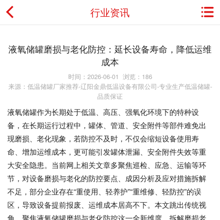
行业资讯
首页
液氧储罐磨损与老化防控：延长设备寿命，降低运维
成本
关于金鼎
时间：2026-06-01 浏览：186
资讯动态
来源：低温储罐厂家推荐-辽阳金鼎低温设备有限公司-专业生产低温储罐-
品质保证
产品展示
液氧储罐作为长期处于低温、高压、强氧化环境下的特种设
备，在长期运行过程中，罐体、管道、安全附件等部件难免出
典型应用
现磨损、老化现象，若防控不及时，不仅会缩短设备使用寿
命、增加运维成本，更可能引发罐体泄漏、安全附件失效等重
工程案例
大安全隐患。当前网上相关文章多聚焦巡检、应急、运输等环
节，对设备磨损与老化的防控要点、成因分析及应对措施拆解
用户服务
不足，部分企业存在“重使用、轻养护”“重维修、轻防控”的误
区，导致设备提前报废、运维成本居高不下。本文跳出传统视
联系我们
角，聚焦液氧储罐磨损与老化防控这一全新维度，拆解磨损老